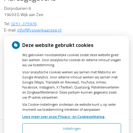
Dorpsduinen 6
1949 EG Wijk aan Zee
Tel:
0251-375976
E-mail:
info@fysiowijkaanzee.nl
Groenelaan 52
Deze website gebruikt cookies
1942 EH Beverwijk, Tel: 0251-227339
Wij gebruiken noodzakelijke cookies zodat deze website goed
kan werken. Voor analytische cookies en externe inhoud vragen
Informatie
wij uw toestemming.
Voor analytische cookies werken wij samen met Matomo en
KvK: 34370792
Google Analytics. Voor externe inhoud werken wij samen met
IBAN: NL20 INGB 0007 5314 19
Google (Maps, Translate en Reviews), YouTube, Vimeo,
BIC: INGBNL2A
Facebook, Instagram, X (Twitter), Qualizorg, Patiëntenvertellen
en ZorgkaartNederland. Deze partijen kunnen gegevens zoals
AGB: 04003321
uw IP-adres verwerken.
Via Cookie-instellingen onderaan de website kunt u op ieder
moment uw toestemming intrekken of aanpassen.
Lees meer over onze Privacy- en Cookieverklaring.
Instellingen