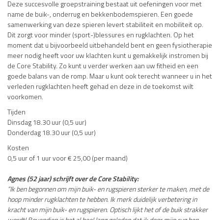
Deze succesvolle groepstraining bestaat uit oefeningen voor met
name de buik-, onderrug en bekkenbodemspieren. Een goede
samenwerking van deze spieren levert stabiliteit en mobiliteit op.
Dit zorgt voor minder (sport-)blessures en rugklachten. Op het
moment dat u bijvoorbeeld uitbehandeld bent en geen fysiotherapie
meer nodig heeft voor uw klachten kunt u gemakkelijk instromen bij
de Core Stability. Zo kunt u verder werken aan uw fitheid en een
goede balans van de romp. Maar u kunt ook terecht wanneer u in het
verleden rugklachten heeft gehad en deze in de toekomst wilt
voorkomen.
Tijden
Dinsdag 18.30 uur (0,5 uur)
Donderdag 18.30 uur (0,5 uur)
Kosten
0,5 uur of 1 uur voor € 25,00 (per maand)
Agnes (52 jaar) schrijft over de Core Stability:
“Ik ben begonnen om mijn buik- en rugspieren sterker te maken, met de
hoop minder rugklachten te hebben. Ik merk duidelijk verbetering in
kracht van mijn buik- en rugspieren. Optisch lijkt het of de buik strakker
wordt! Bovendien is het al heel lang geleden dat ik door mijn rug ben