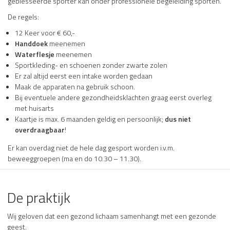
geblesseerde sporter kan onder professionele begeleiding sporten.
De regels:
12 Keer voor € 60,-
Handdoek
meenemen
Waterflesje
meenemen
Sportkleding- en schoenen zonder zwarte zolen
Er zal altijd eerst een intake worden gedaan
Maak de apparaten na gebruik schoon.
Bij eventuele andere gezondheidsklachten graag eerst overleg
met huisarts
Kaartje is max. 6 maanden geldig en persoonlijk;
dus niet
overdraagbaar
!
Er kan overdag niet de hele dag gesport worden i.v.m.
beweeggroepen (ma en do 10.30 – 11.30).
De praktijk
Wij geloven dat een gezond lichaam samenhangt met een gezonde
geest.