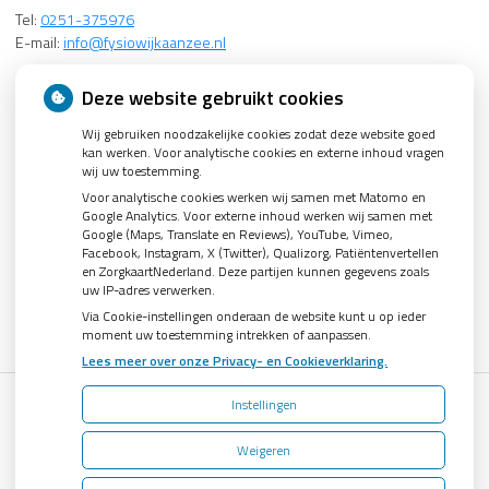
Tel:
0251-375976
E-mail:
info@fysiowijkaanzee.nl
Groenelaan 52
Deze website gebruikt cookies
1942 EH Beverwijk, Tel: 0251-227339
Wij gebruiken noodzakelijke cookies zodat deze website goed
kan werken. Voor analytische cookies en externe inhoud vragen
Informatie
wij uw toestemming.
Voor analytische cookies werken wij samen met Matomo en
KvK: 34370792
Google Analytics. Voor externe inhoud werken wij samen met
IBAN: NL20 INGB 0007 5314 19
Google (Maps, Translate en Reviews), YouTube, Vimeo,
BIC: INGBNL2A
Facebook, Instagram, X (Twitter), Qualizorg, Patiëntenvertellen
en ZorgkaartNederland. Deze partijen kunnen gegevens zoals
AGB: 04003321
uw IP-adres verwerken.
Via Cookie-instellingen onderaan de website kunt u op ieder
moment uw toestemming intrekken of aanpassen.
Lees meer over onze Privacy- en Cookieverklaring.
Instellingen
Uw Zorg Online
|
Beheer
Weigeren
Bezoek